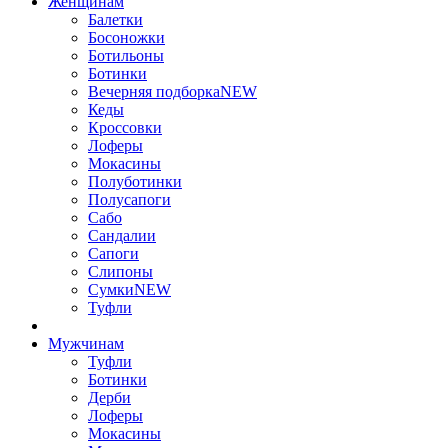
Женщинам
Балетки
Босоножки
Ботильоны
Ботинки
Вечерняя подборка
NEW
Кеды
Кроссовки
Лоферы
Мокасины
Полуботинки
Полусапоги
Сабо
Сандалии
Сапоги
Слипоны
Сумки
NEW
Туфли
Мужчинам
Туфли
Ботинки
Дерби
Лоферы
Мокасины