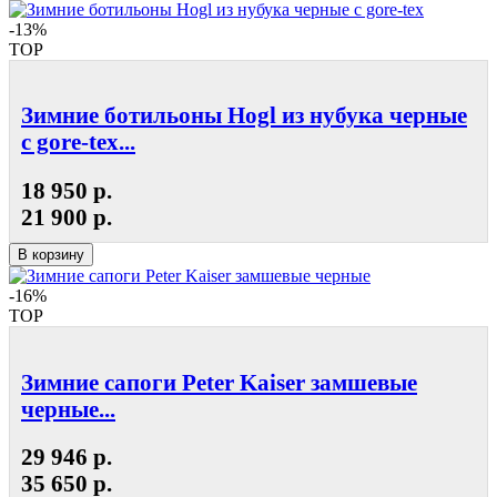
-13%
TOP
Зимние ботильоны Hogl из нубука черные
с gore-tex...
18 950 р.
21 900 р.
В корзину
-16%
TOP
Зимние сапоги Peter Kaiser замшевые
черные...
29 946 р.
35 650 р.