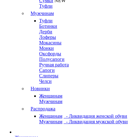
Сумки
NEW
Туфли
Мужчинам
Туфли
Ботинки
Дерби
Лоферы
Мокасины
Монки
Оксфорды
Полусапоги
Ручная работа
Сапоги
Слиперы
Челси
Новинки
Женщинам
Мужчинам
Распродажа
Женщинам
- Ликвидация женской обуви
Мужчинам
- Ликвидация мужской обуви