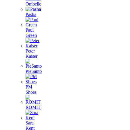
Ombelle
Pasha
Paul
Green
Peter
Kaiser
PieSanto
PM
Shoes
ROMIT
Sara
Kent