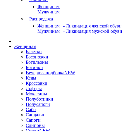
Женщинам
Мужчинам
Распродажа
Женщинам
- Ликвидация женской обуви
Мужчинам
- Ликвидация мужской обуви
Женщинам
Балетки
Босоножки
Ботильоны
Ботинки
Вечерняя подборка
NEW
Кеды
Кроссовки
Лоферы
Мокасины
Полуботинки
Полусапоги
Сабо
Сандалии
Сапоги
Слипоны
Сумки
NEW