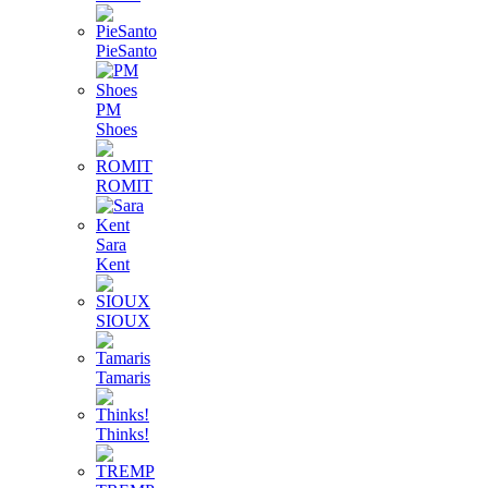
PieSanto
PM
Shoes
ROMIT
Sara
Kent
SIOUX
Tamaris
Thinks!