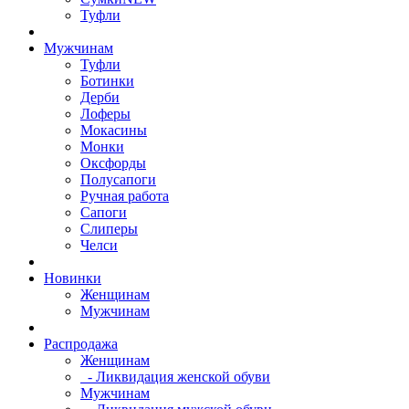
Туфли
Мужчинам
Туфли
Ботинки
Дерби
Лоферы
Мокасины
Монки
Оксфорды
Полусапоги
Ручная работа
Сапоги
Слиперы
Челси
Новинки
Женщинам
Мужчинам
Распродажа
Женщинам
- Ликвидация женской обуви
Мужчинам