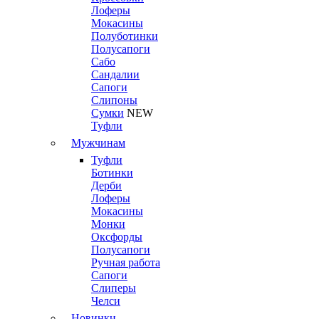
Лоферы
Мокасины
Полуботинки
Полусапоги
Сабо
Сандалии
Сапоги
Слипоны
Сумки
NEW
Туфли
Мужчинам
Туфли
Ботинки
Дерби
Лоферы
Мокасины
Монки
Оксфорды
Полусапоги
Ручная работа
Сапоги
Слиперы
Челси
Новинки