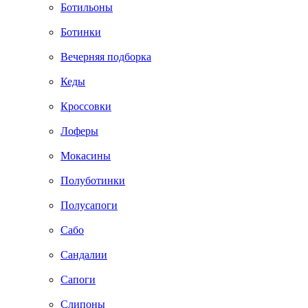
Ботильоны
Ботинки
Вечерняя подборка
Кеды
Кроссовки
Лоферы
Мокасины
Полуботинки
Полусапоги
Сабо
Сандалии
Сапоги
Слипоны