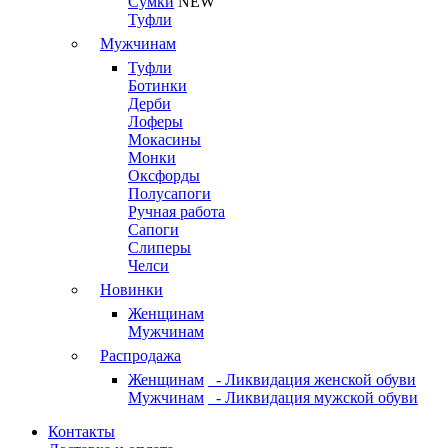
Сумки
NEW
Туфли
Мужчинам
Туфли
Ботинки
Дерби
Лоферы
Мокасины
Монки
Оксфорды
Полусапоги
Ручная работа
Сапоги
Слиперы
Челси
Новинки
Женщинам
Мужчинам
Распродажа
Женщинам
- Ликвидация женской обуви
Мужчинам
- Ликвидация мужской обуви
Контакты