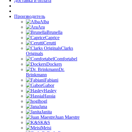
Доставка и оплата
Производитель
Alba
Ara
Brunella
Caprice
Cerutti
Clarks
Originals
Comfortabel
Dockers
Dr.
Brinkmann
Fabiani
Gabor
Hasley
Hassia
hogl
Jana
Janita
Juan Maestre
K&S
Meisi