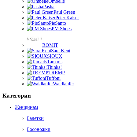
Ombelle
Pasha
Paul Green
Peter Kaiser
PieSanto
PM Shoes
ROMIT
Sara Kent
SIOUX
Tamaris
Thinks!
TREMP
Tuffoni
Waldlaufer
Категории
Женщинам
Балетки
Босоножки