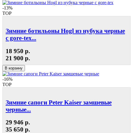
-13%
TOP
Зимние ботильоны Hogl из нубука черные
с gore-tex...
18 950 р.
21 900 р.
В корзину
-16%
TOP
Зимние сапоги Peter Kaiser замшевые
черные...
29 946 р.
35 650 р.