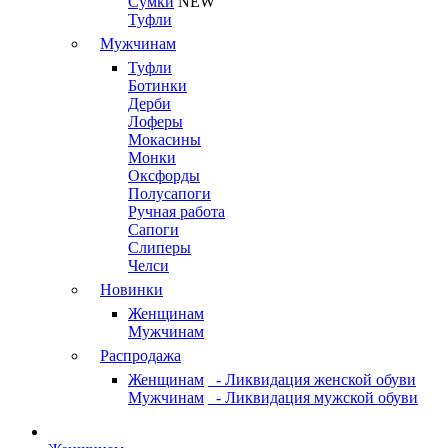
Сумки
NEW
Туфли
Мужчинам
Туфли
Ботинки
Дерби
Лоферы
Мокасины
Монки
Оксфорды
Полусапоги
Ручная работа
Сапоги
Слиперы
Челси
Новинки
Женщинам
Мужчинам
Распродажа
Женщинам
- Ликвидация женской обуви
Мужчинам
- Ликвидация мужской обуви