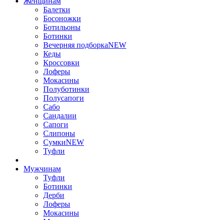
Женщинам
Балетки
Босоножки
Ботильоны
Ботинки
Вечерняя подборка
NEW
Кеды
Кроссовки
Лоферы
Мокасины
Полуботинки
Полусапоги
Сабо
Сандалии
Сапоги
Слипоны
Сумки
NEW
Туфли
Мужчинам
Туфли
Ботинки
Дерби
Лоферы
Мокасины