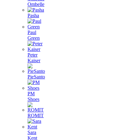
Ombelle
Pasha
Paul
Green
Peter
Kaiser
PieSanto
PM
Shoes
ROMIT
Sara
Kent