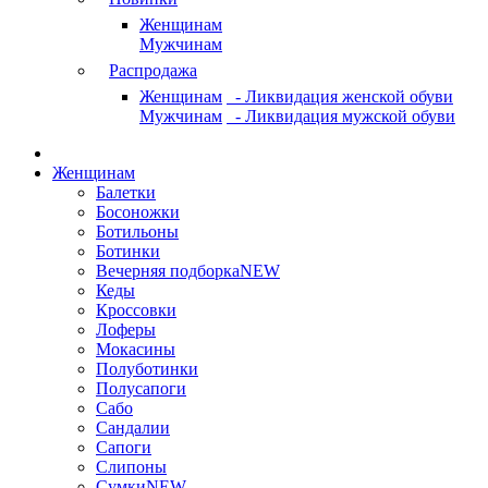
Женщинам
Мужчинам
Распродажа
Женщинам
- Ликвидация женской обуви
Мужчинам
- Ликвидация мужской обуви
Женщинам
Балетки
Босоножки
Ботильоны
Ботинки
Вечерняя подборка
NEW
Кеды
Кроссовки
Лоферы
Мокасины
Полуботинки
Полусапоги
Сабо
Сандалии
Сапоги
Слипоны
Сумки
NEW