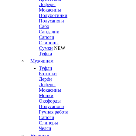
Лоферы
Мокасины
Полуботинки
Полусапоги
Сабо
Сандалии
Сапоги
Слипоны
Сумки
NEW
Туфли
Мужчинам
Туфли
Ботинки
Дерби
Лоферы
Мокасины
Монки
Оксфорды
Полусапоги
Ручная работа
Сапоги
Слиперы
Челси
Новинки