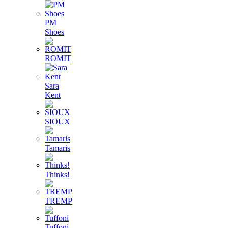
PM
Shoes
ROMIT
Sara
Kent
SIOUX
Tamaris
Thinks!
TREMP
Tuffoni