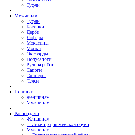
Туфли
Мужчинам
Туфли
Ботинки
Дерби
Лоферы
Мокасины
Монки
Оксфорды
Полусапоги
Ручная работа
Сапоги
Слиперы
Челси
Новинки
Женщинам
Мужчинам
Распродажа
Женщинам
- Ликвидация женской обуви
Мужчинам