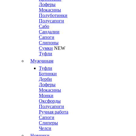
Лоферы
Мокасины
Полуботинки
Полусапоги
Сабо
Сандалии
Сапоги
Слипоны
Сумки
NEW
Туфли
Мужчинам
Туфли
Ботинки
Дерби
Лоферы
Мокасины
Монки
Оксфорды
Полусапоги
Ручная работа
Сапоги
Слиперы
Челси
Новинки