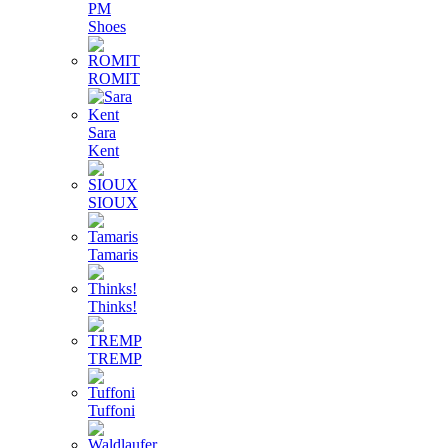
PM
Shoes
ROMIT
Sara
Kent
SIOUX
Tamaris
Thinks!
TREMP
Tuffoni