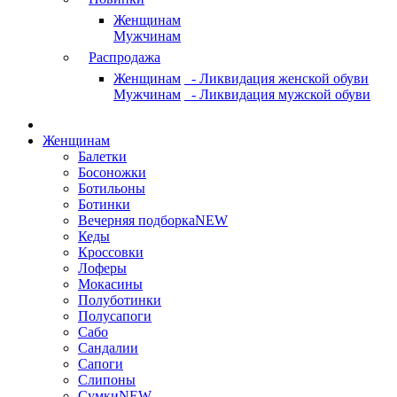
Женщинам
Мужчинам
Распродажа
Женщинам
- Ликвидация женской обуви
Мужчинам
- Ликвидация мужской обуви
Женщинам
Балетки
Босоножки
Ботильоны
Ботинки
Вечерняя подборка
NEW
Кеды
Кроссовки
Лоферы
Мокасины
Полуботинки
Полусапоги
Сабо
Сандалии
Сапоги
Слипоны
Сумки
NEW