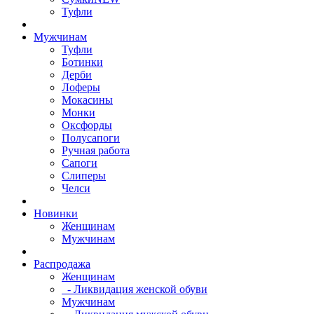
Туфли
Мужчинам
Туфли
Ботинки
Дерби
Лоферы
Мокасины
Монки
Оксфорды
Полусапоги
Ручная работа
Сапоги
Слиперы
Челси
Новинки
Женщинам
Мужчинам
Распродажа
Женщинам
- Ликвидация женской обуви
Мужчинам