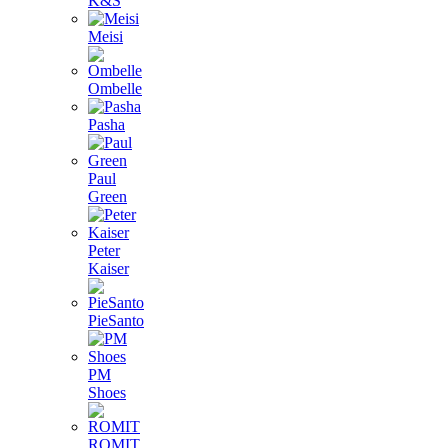
K&S
Meisi
Ombelle
Pasha
Paul
Green
Peter
Kaiser
PieSanto
PM
Shoes
ROMIT