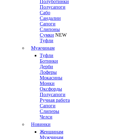
Полуботинки
Полусапоги
Сабо
Сандалии
Сапоги
Слипоны
Сумки
NEW
Туфли
Мужчинам
Туфли
Ботинки
Дерби
Лоферы
Мокасины
Монки
Оксфорды
Полусапоги
Ручная работа
Сапоги
Слиперы
Челси
Новинки
Женщинам
Мужчинам