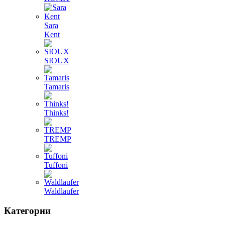
Sara
Kent
SIOUX
Tamaris
Thinks!
TREMP
Tuffoni
Waldlaufer
Категории