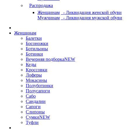
Распродажа
Женщинам
- Ликвидация женской обуви
Мужчинам
- Ликвидация мужской обуви
Женщинам
Балетки
Босоножки
Ботильоны
Ботинки
Вечерняя подборка
NEW
Кеды
Кроссовки
Лоферы
Мокасины
Полуботинки
Полусапоги
Сабо
Сандалии
Сапоги
Слипоны
Сумки
NEW
Туфли