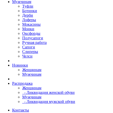
Мужчинам
Туфли
Ботинки
Дерби
Лоферы
Мокасины
Монки
Оксфорды
Полусапоги
Ручная работа
Сапоги
Слиперы
Челси
Новинки
Женщинам
Мужчинам
Распродажа
Женщинам
- Ликвидация женской обуви
Мужчинам
- Ликвидация мужской обуви
Контакты