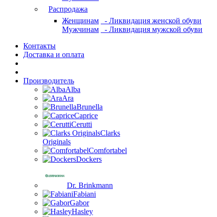
Распродажа
Женщинам
- Ликвидация женской обуви
Мужчинам
- Ликвидация мужской обуви
Контакты
Доставка и оплата
Производитель
Alba
Ara
Brunella
Caprice
Cerutti
Clarks
Originals
Comfortabel
Dockers
Dr. Brinkmann
Fabiani
Gabor
Hasley