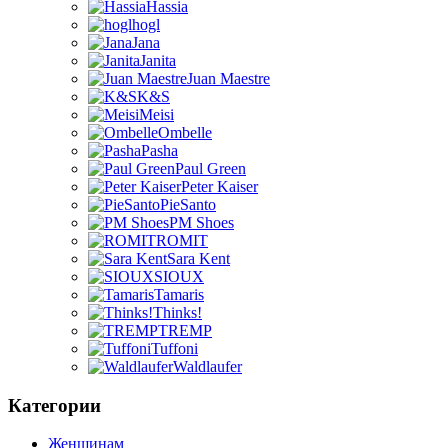
Hassia
hogl
Jana
Janita
Juan Maestre
K&S
Meisi
Ombelle
Pasha
Paul Green
Peter Kaiser
PieSanto
PM Shoes
ROMIT
Sara Kent
SIOUX
Tamaris
Thinks!
TREMP
Tuffoni
Waldlaufer
Категории
Женщинам