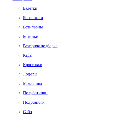
Балетки
Босоножки
Ботильоны
Ботинки
Вечерняя подборка
Кеды
Кроссовки
Лоферы
Мокасины
Полуботинки
Полусапоги
Сабо