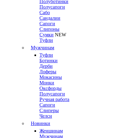
Полуботинки
Полусапоги
Сабо
Сандалии
Сапоги
Слипоны
Сумки
NEW
Туфли
Мужчинам
Туфли
Ботинки
Дерби
Лоферы
Мокасины
Монки
Оксфорды
Полусапоги
Ручная работа
Сапоги
Слиперы
Челси
Новинки
Женщинам
Мужчинам