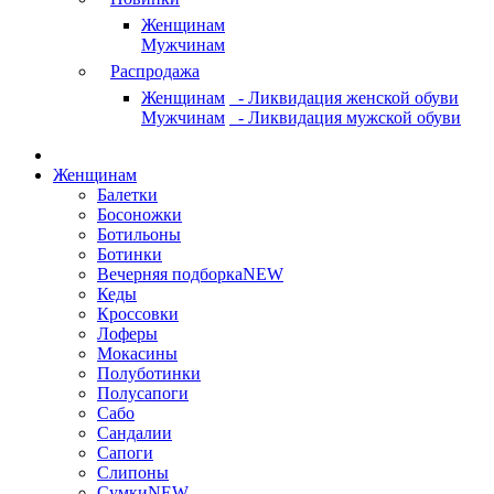
Женщинам
Мужчинам
Распродажа
Женщинам
- Ликвидация женской обуви
Мужчинам
- Ликвидация мужской обуви
Женщинам
Балетки
Босоножки
Ботильоны
Ботинки
Вечерняя подборка
NEW
Кеды
Кроссовки
Лоферы
Мокасины
Полуботинки
Полусапоги
Сабо
Сандалии
Сапоги
Слипоны
Сумки
NEW