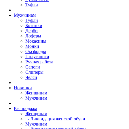
Туфли
Мужчинам
Туфли
Ботинки
Дерби
Лоферы
Мокасины
Монки
Оксфорды
Полусапоги
Ручная работа
Сапоги
Слиперы
Челси
Новинки
Женщинам
Мужчинам
Распродажа
Женщинам
- Ликвидация женской обуви
Мужчинам