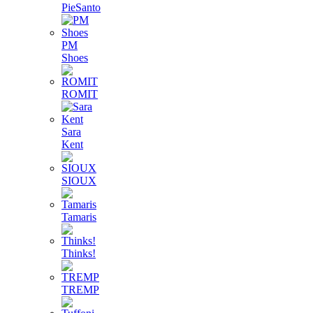
PieSanto
PM
Shoes
ROMIT
Sara
Kent
SIOUX
Tamaris
Thinks!
TREMP