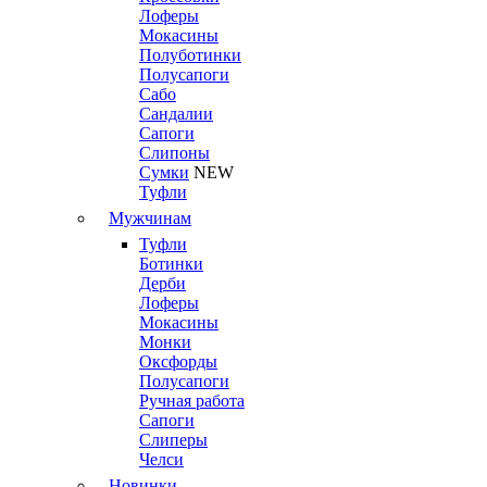
Лоферы
Мокасины
Полуботинки
Полусапоги
Сабо
Сандалии
Сапоги
Слипоны
Сумки
NEW
Туфли
Мужчинам
Туфли
Ботинки
Дерби
Лоферы
Мокасины
Монки
Оксфорды
Полусапоги
Ручная работа
Сапоги
Слиперы
Челси
Новинки