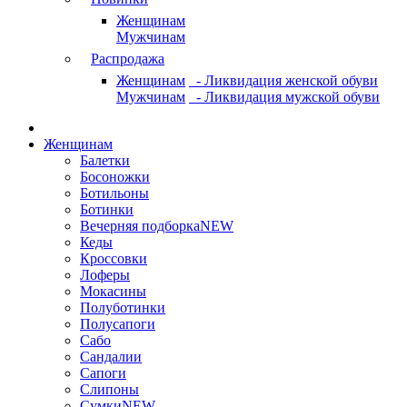
Женщинам
Мужчинам
Распродажа
Женщинам
- Ликвидация женской обуви
Мужчинам
- Ликвидация мужской обуви
Женщинам
Балетки
Босоножки
Ботильоны
Ботинки
Вечерняя подборка
NEW
Кеды
Кроссовки
Лоферы
Мокасины
Полуботинки
Полусапоги
Сабо
Сандалии
Сапоги
Слипоны
Сумки
NEW