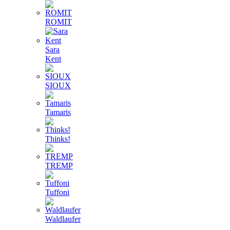
ROMIT
Sara
Kent
SIOUX
Tamaris
Thinks!
TREMP
Tuffoni
Waldlaufer