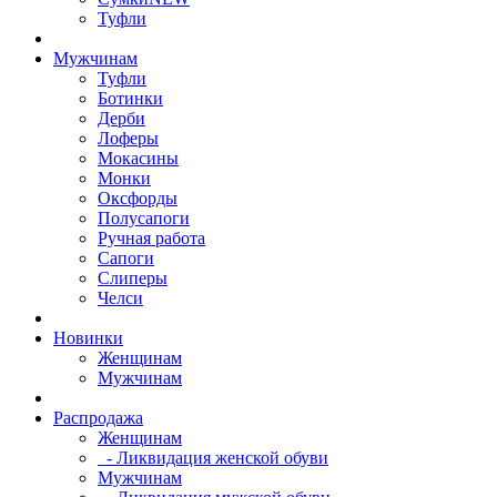
Туфли
Мужчинам
Туфли
Ботинки
Дерби
Лоферы
Мокасины
Монки
Оксфорды
Полусапоги
Ручная работа
Сапоги
Слиперы
Челси
Новинки
Женщинам
Мужчинам
Распродажа
Женщинам
- Ликвидация женской обуви
Мужчинам