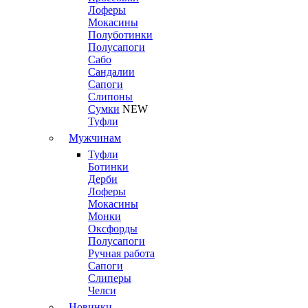
Лоферы
Мокасины
Полуботинки
Полусапоги
Сабо
Сандалии
Сапоги
Слипоны
Сумки
NEW
Туфли
Мужчинам
Туфли
Ботинки
Дерби
Лоферы
Мокасины
Монки
Оксфорды
Полусапоги
Ручная работа
Сапоги
Слиперы
Челси
Новинки