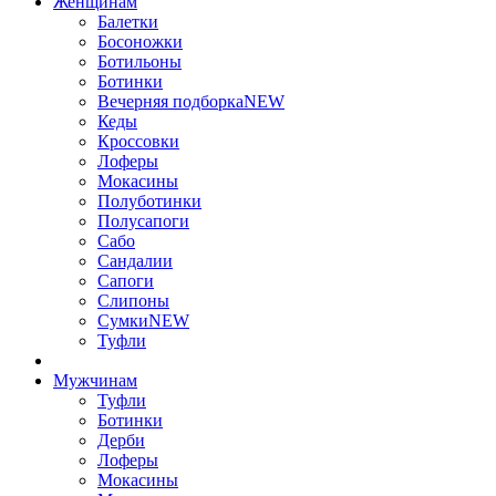
Женщинам
Балетки
Босоножки
Ботильоны
Ботинки
Вечерняя подборка
NEW
Кеды
Кроссовки
Лоферы
Мокасины
Полуботинки
Полусапоги
Сабо
Сандалии
Сапоги
Слипоны
Сумки
NEW
Туфли
Мужчинам
Туфли
Ботинки
Дерби
Лоферы
Мокасины