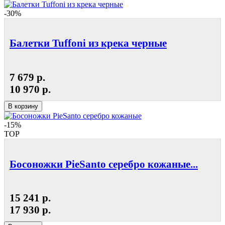
-30%
Балетки Tuffoni из крека черные
7 679 р.
10 970 р.
В корзину
-15%
TOP
Босоножки PieSanto серебро кожаные...
15 241 р.
17 930 р.