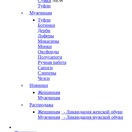
Сумки
NEW
Туфли
Мужчинам
Туфли
Ботинки
Дерби
Лоферы
Мокасины
Монки
Оксфорды
Полусапоги
Ручная работа
Сапоги
Слиперы
Челси
Новинки
Женщинам
Мужчинам
Распродажа
Женщинам
- Ликвидация женской обуви
Мужчинам
- Ликвидация мужской обуви