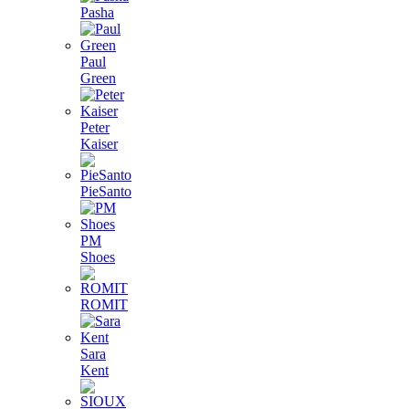
Pasha
Paul
Green
Peter
Kaiser
PieSanto
PM
Shoes
ROMIT
Sara
Kent