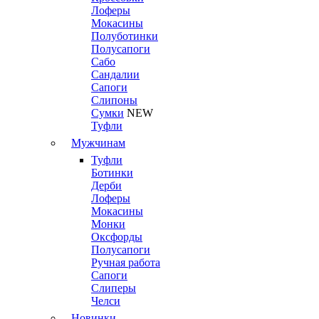
Лоферы
Мокасины
Полуботинки
Полусапоги
Сабо
Сандалии
Сапоги
Слипоны
Сумки
NEW
Туфли
Мужчинам
Туфли
Ботинки
Дерби
Лоферы
Мокасины
Монки
Оксфорды
Полусапоги
Ручная работа
Сапоги
Слиперы
Челси
Новинки