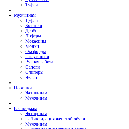
Туфли
Мужчинам
Туфли
Ботинки
Дерби
Лоферы
Мокасины
Монки
Оксфорды
Полусапоги
Ручная работа
Сапоги
Слиперы
Челси
Новинки
Женщинам
Мужчинам
Распродажа
Женщинам
- Ликвидация женской обуви
Мужчинам