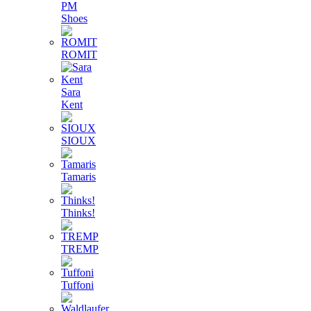
PM
Shoes
ROMIT
Sara
Kent
SIOUX
Tamaris
Thinks!
TREMP
Tuffoni