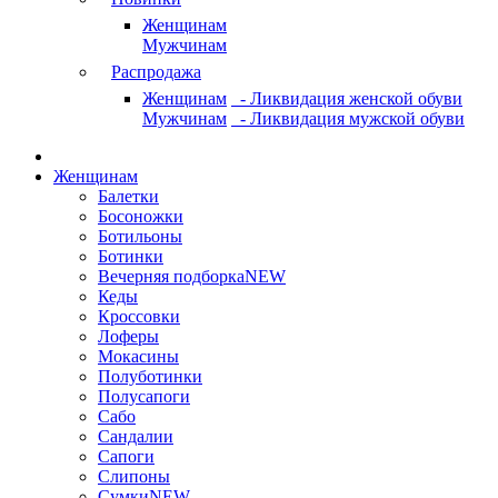
Женщинам
Мужчинам
Распродажа
Женщинам
- Ликвидация женской обуви
Мужчинам
- Ликвидация мужской обуви
Женщинам
Балетки
Босоножки
Ботильоны
Ботинки
Вечерняя подборка
NEW
Кеды
Кроссовки
Лоферы
Мокасины
Полуботинки
Полусапоги
Сабо
Сандалии
Сапоги
Слипоны
Сумки
NEW