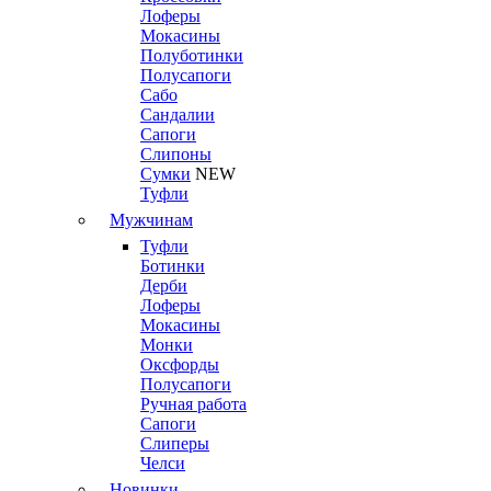
Лоферы
Мокасины
Полуботинки
Полусапоги
Сабо
Сандалии
Сапоги
Слипоны
Сумки
NEW
Туфли
Мужчинам
Туфли
Ботинки
Дерби
Лоферы
Мокасины
Монки
Оксфорды
Полусапоги
Ручная работа
Сапоги
Слиперы
Челси
Новинки