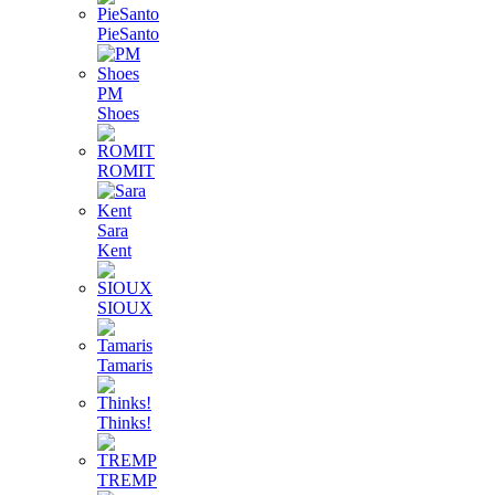
PieSanto
PM
Shoes
ROMIT
Sara
Kent
SIOUX
Tamaris
Thinks!
TREMP