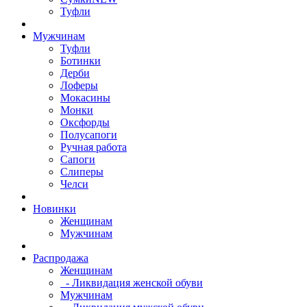
Туфли
Мужчинам
Туфли
Ботинки
Дерби
Лоферы
Мокасины
Монки
Оксфорды
Полусапоги
Ручная работа
Сапоги
Слиперы
Челси
Новинки
Женщинам
Мужчинам
Распродажа
Женщинам
- Ликвидация женской обуви
Мужчинам