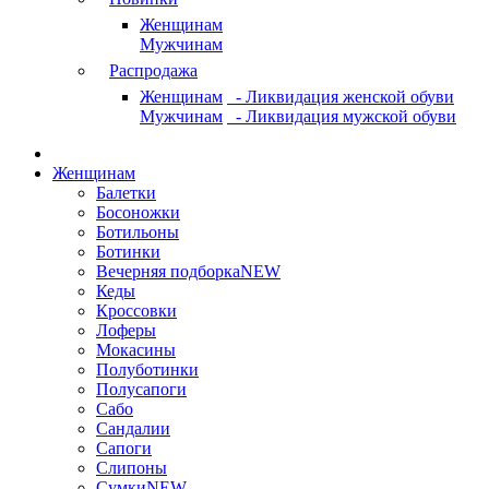
Женщинам
Мужчинам
Распродажа
Женщинам
- Ликвидация женской обуви
Мужчинам
- Ликвидация мужской обуви
Женщинам
Балетки
Босоножки
Ботильоны
Ботинки
Вечерняя подборка
NEW
Кеды
Кроссовки
Лоферы
Мокасины
Полуботинки
Полусапоги
Сабо
Сандалии
Сапоги
Слипоны
Сумки
NEW