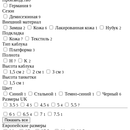
Германия
9
Сезон
Демисезонная
9
Внешний материал
Замша
Кожа
Лакированная кожа
Нубук
2
6
1
2
Подкладка
Кожа
Текстиль
7
2
Тип каблука
Платформа
3
Полнота
H
K
7
2
Высота каблука
1,5 см
2 см
3 см
2
1
3
Высота танкетки
1,5 см
1
Цвет
Синий
Стальной
Темно-синий
Черный
1
1
1
6
Размеры UK
3.5
4
4.5
5
5.5
5
5
6
4
7
6
6.5
7
7.5
5
4
1
1
Показать все
Европейские размеры