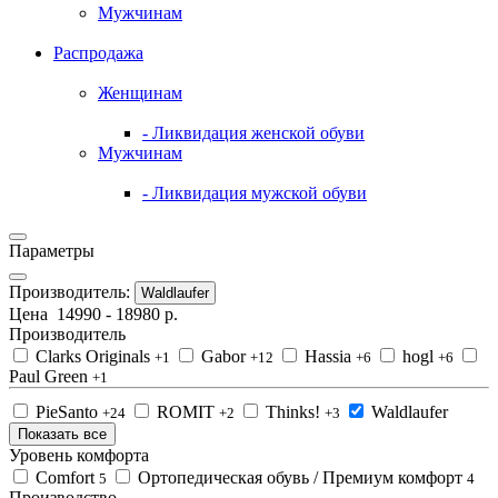
Мужчинам
Распродажа
Женщинам
- Ликвидация женской обуви
Мужчинам
- Ликвидация мужской обуви
Параметры
Производитель:
Waldlaufer
Цена
14990
-
18980
р.
Производитель
Clarks Originals
Gabor
Hassia
hogl
+1
+12
+6
+6
Paul Green
+1
PieSanto
ROMIT
Thinks!
Waldlaufer
+24
+2
+3
Показать все
Уровень комфорта
Comfort
Ортопедическая обувь / Премиум комфорт
5
4
Производство