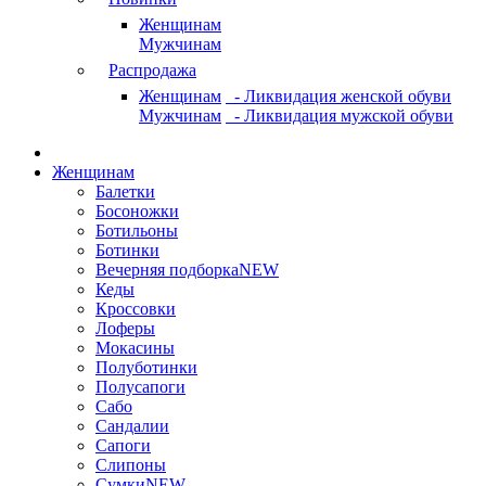
Женщинам
Мужчинам
Распродажа
Женщинам
- Ликвидация женской обуви
Мужчинам
- Ликвидация мужской обуви
Женщинам
Балетки
Босоножки
Ботильоны
Ботинки
Вечерняя подборка
NEW
Кеды
Кроссовки
Лоферы
Мокасины
Полуботинки
Полусапоги
Сабо
Сандалии
Сапоги
Слипоны
Сумки
NEW