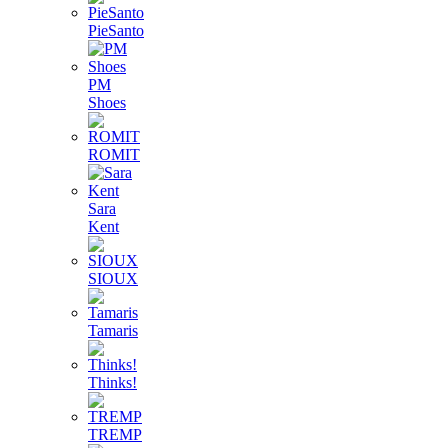
PieSanto
PM
Shoes
ROMIT
Sara
Kent
SIOUX
Tamaris
Thinks!
TREMP