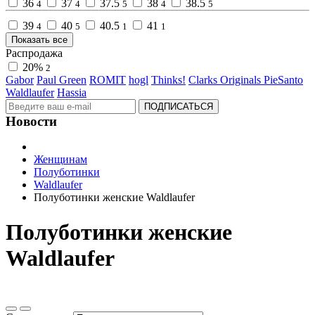
36
37
37.5
38
38.5
4
4
5
4
5
39
40
40.5
41
4
5
1
1
Показать все
Распродажа
20%
2
Gabor
Paul Green
ROMIT
hogl
Thinks!
Clarks Originals
PieSanto
Waldlaufer
Hassia
ПОДПИСАТЬСЯ
Новости
Женщинам
Полуботинки
Waldlaufer
Полуботинки женские Waldlaufer
Полуботинки женские
Waldlaufer