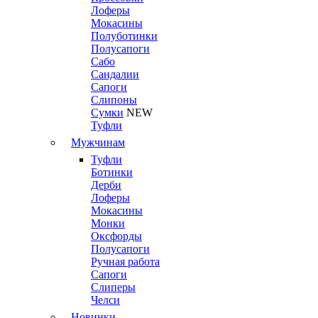
Лоферы
Мокасины
Полуботинки
Полусапоги
Сабо
Сандалии
Сапоги
Слипоны
Сумки
NEW
Туфли
Мужчинам
Туфли
Ботинки
Дерби
Лоферы
Мокасины
Монки
Оксфорды
Полусапоги
Ручная работа
Сапоги
Слиперы
Челси
Новинки