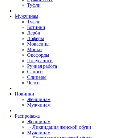
Туфли
Мужчинам
Туфли
Ботинки
Дерби
Лоферы
Мокасины
Монки
Оксфорды
Полусапоги
Ручная работа
Сапоги
Слиперы
Челси
Новинки
Женщинам
Мужчинам
Распродажа
Женщинам
- Ликвидация женской обуви
Мужчинам