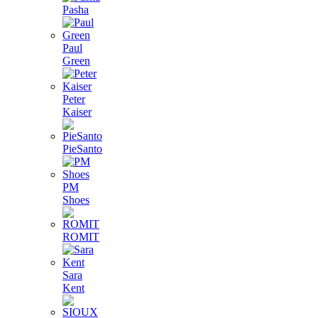
Pasha
Paul
Green
Peter
Kaiser
PieSanto
PM
Shoes
ROMIT
Sara
Kent