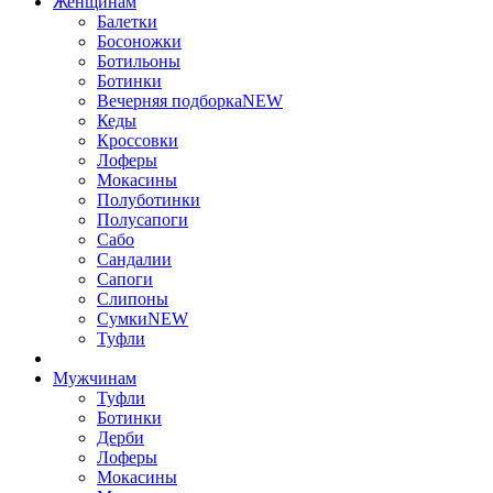
Женщинам
Балетки
Босоножки
Ботильоны
Ботинки
Вечерняя подборка
NEW
Кеды
Кроссовки
Лоферы
Мокасины
Полуботинки
Полусапоги
Сабо
Сандалии
Сапоги
Слипоны
Сумки
NEW
Туфли
Мужчинам
Туфли
Ботинки
Дерби
Лоферы
Мокасины