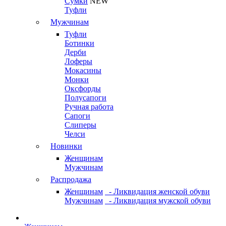
Сумки
NEW
Туфли
Мужчинам
Туфли
Ботинки
Дерби
Лоферы
Мокасины
Монки
Оксфорды
Полусапоги
Ручная работа
Сапоги
Слиперы
Челси
Новинки
Женщинам
Мужчинам
Распродажа
Женщинам
- Ликвидация женской обуви
Мужчинам
- Ликвидация мужской обуви