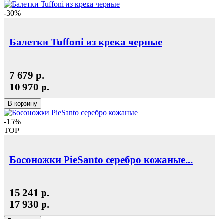
-30%
Балетки Tuffoni из крека черные
7 679 р.
10 970 р.
В корзину
-15%
TOP
Босоножки PieSanto серебро кожаные...
15 241 р.
17 930 р.