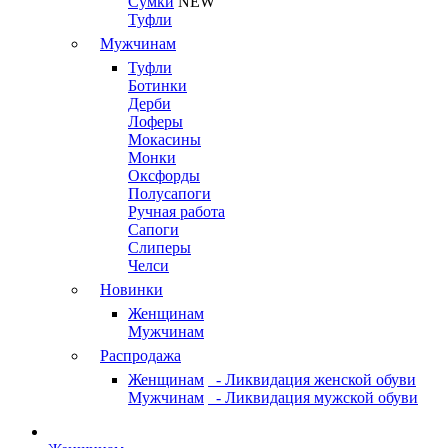
Сумки
NEW
Туфли
Мужчинам
Туфли
Ботинки
Дерби
Лоферы
Мокасины
Монки
Оксфорды
Полусапоги
Ручная работа
Сапоги
Слиперы
Челси
Новинки
Женщинам
Мужчинам
Распродажа
Женщинам
- Ликвидация женской обуви
Мужчинам
- Ликвидация мужской обуви