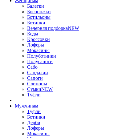
Женщинам
Балетки
Босоножки
Ботильоны
Ботинки
Вечерняя подборка
NEW
Кеды
Кроссовки
Лоферы
Мокасины
Полуботинки
Полусапоги
Сабо
Сандалии
Сапоги
Слипоны
Сумки
NEW
Туфли
Мужчинам
Туфли
Ботинки
Дерби
Лоферы
Мокасины