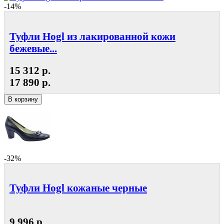
-14%
Туфли Hogl из лакированной кожи
бежевые...
15 312 р.
17 890 р.
В корзину
-32%
Туфли Hogl кожаные черные
9 996 р.