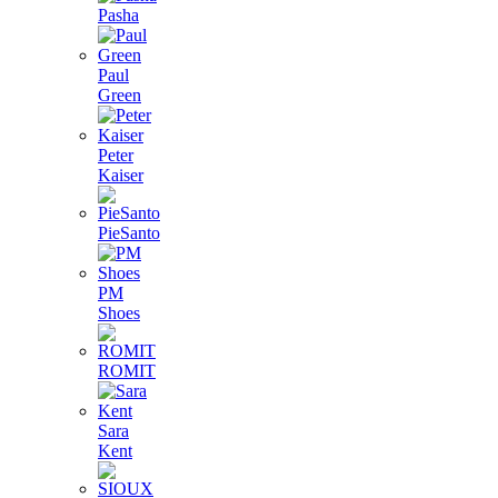
Pasha
Paul
Green
Peter
Kaiser
PieSanto
PM
Shoes
ROMIT
Sara
Kent