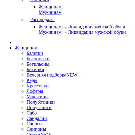
Женщинам
Мужчинам
Распродажа
Женщинам
- Ликвидация женской обуви
Мужчинам
- Ликвидация мужской обуви
Женщинам
Балетки
Босоножки
Ботильоны
Ботинки
Вечерняя подборка
NEW
Кеды
Кроссовки
Лоферы
Мокасины
Полуботинки
Полусапоги
Сабо
Сандалии
Сапоги
Слипоны
Сумки
NEW