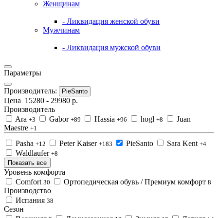
Женщинам
- Ликвидация женской обуви
Мужчинам
- Ликвидация мужской обуви
Параметры
Производитель:
PieSanto
Цена
15280
-
29980
р.
Производитель
Ara
Gabor
Hassia
hogl
Juan
+3
+89
+96
+8
Maestre
+1
Pasha
Peter Kaiser
PieSanto
Sara Kent
+12
+183
+4
Waldlaufer
+8
Показать все
Уровень комфорта
Comfort
Ортопедическая обувь / Премиум комфорт
30
8
Производство
Испания
38
Сезон