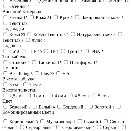
Весенняя
Демисезонная
Зимняя
Летняя
3
18
10
14
Осенняя
2
Внешний материал
Замша
Кожа
Крек
Лакированная кожа
17
31
2
6
Текстиль
4
Подкладка
Кожа
Кожа / Текстиль
Натуральный мех
23
2
4
Текстиль
Флис
3
6
Подошва
ПУ
ТПР
ТР
Тунит
ЭВА
8
20
1
2
7
Тип каблука
Столбик
Танкетка
Платформа
1
15
13
Полнота
Best fitting
Plus
H
5
22
9
Высота каблука
3 см
5 см
1
2
Высота танкетки
2,5 см
3 см
4 см
4.5 см
5 см
6
15
4
1
2
Цвет
Бежевый
Белый
Бордовый
Золотой
7
6
3
1
Комбинированный цвет
2
Коричневый
Мультиколор
Рыжий
Светло-
3
1
1
серый
Серебряный
Серо-бежевый
Серый
1
1
2
4