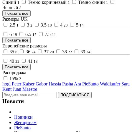
Синий
Темно-коричневый
Темно-синий
1
1
1
Черный
8
Показать все
Размеры UK
2.5
3
3.5
4
5
1
2
18
23
14
6
6.5
7.5
19
17
11
Показать все
Европейские размеры
35
36
37
38
39
6
24
29
22
24
40
41
22
13
Показать все
Распродажа
15%
2
hogl
Peter Kaiser
Gabor
Hassia
Pasha
Ara
PieSanto
Waldlaufer
Sara
Kent
Juan Maestre
ПОДПИСАТЬСЯ
Новости
Новинки
Женщинам
PieSanto