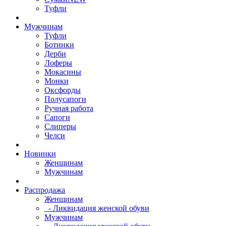
Туфли
Мужчинам
Туфли
Ботинки
Дерби
Лоферы
Мокасины
Монки
Оксфорды
Полусапоги
Ручная работа
Сапоги
Слиперы
Челси
Новинки
Женщинам
Мужчинам
Распродажа
Женщинам
- Ликвидация женской обуви
Мужчинам