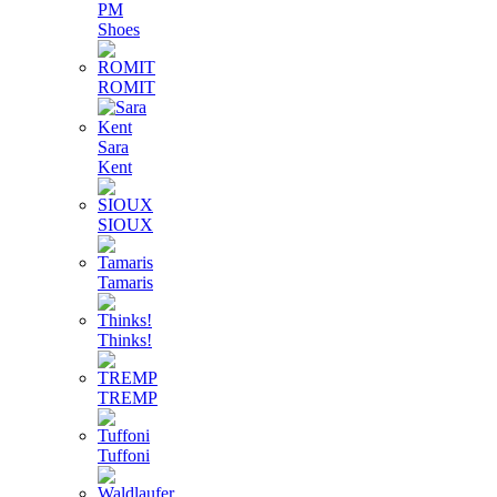
PM
Shoes
ROMIT
Sara
Kent
SIOUX
Tamaris
Thinks!
TREMP
Tuffoni