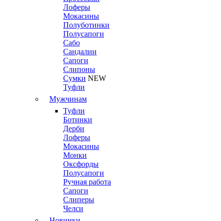
Лоферы
Мокасины
Полуботинки
Полусапоги
Сабо
Сандалии
Сапоги
Слипоны
Сумки
NEW
Туфли
Мужчинам
Туфли
Ботинки
Дерби
Лоферы
Мокасины
Монки
Оксфорды
Полусапоги
Ручная работа
Сапоги
Слиперы
Челси
Новинки