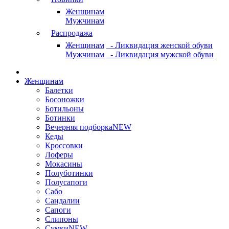
Женщинам
Мужчинам
Распродажа
Женщинам
- Ликвидация женской обуви
Мужчинам
- Ликвидация мужской обуви
Женщинам
Балетки
Босоножки
Ботильоны
Ботинки
Вечерняя подборка
NEW
Кеды
Кроссовки
Лоферы
Мокасины
Полуботинки
Полусапоги
Сабо
Сандалии
Сапоги
Слипоны
Сумки
NEW