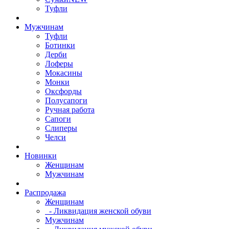
Туфли
Мужчинам
Туфли
Ботинки
Дерби
Лоферы
Мокасины
Монки
Оксфорды
Полусапоги
Ручная работа
Сапоги
Слиперы
Челси
Новинки
Женщинам
Мужчинам
Распродажа
Женщинам
- Ликвидация женской обуви
Мужчинам