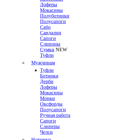
Лоферы
Мокасины
Полуботинки
Полусапоги
Сабо
Сандалии
Сапоги
Слипоны
Сумки
NEW
Туфли
Мужчинам
Туфли
Ботинки
Дерби
Лоферы
Мокасины
Монки
Оксфорды
Полусапоги
Ручная работа
Сапоги
Слиперы
Челси
Новинки