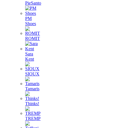
PieSanto
PM
Shoes
ROMIT
Sara
Kent
SIOUX
Tamaris
Thinks!
TREMP