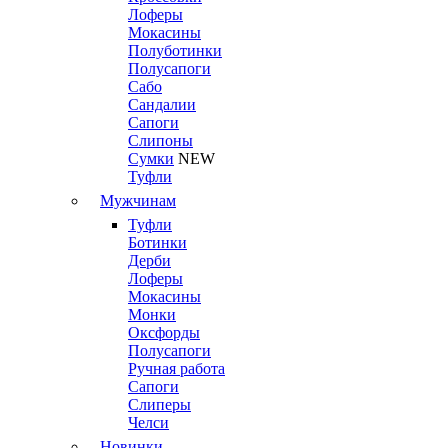
Лоферы
Мокасины
Полуботинки
Полусапоги
Сабо
Сандалии
Сапоги
Слипоны
Сумки
NEW
Туфли
Мужчинам
Туфли
Ботинки
Дерби
Лоферы
Мокасины
Монки
Оксфорды
Полусапоги
Ручная работа
Сапоги
Слиперы
Челси
Новинки