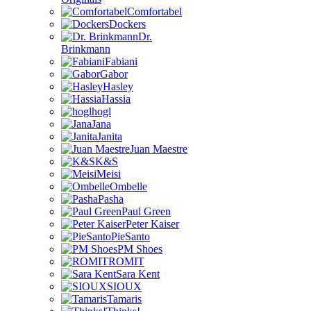
Comfortabel
Dockers
Dr.
Brinkmann
Fabiani
Gabor
Hasley
Hassia
hogl
Jana
Janita
Juan Maestre
K&S
Meisi
Ombelle
Pasha
Paul Green
Peter Kaiser
PieSanto
PM Shoes
ROMIT
Sara Kent
SIOUX
Tamaris