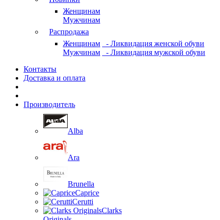
Женщинам
Мужчинам
Распродажа
Женщинам
- Ликвидация женской обуви
Мужчинам
- Ликвидация мужской обуви
Контакты
Доставка и оплата
Производитель
Alba
Ara
Brunella
Caprice
Cerutti
Clarks
Originals