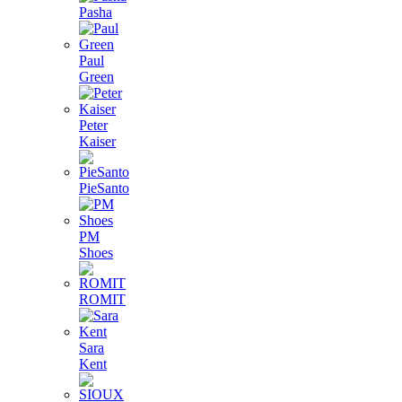
Pasha
Paul
Green
Peter
Kaiser
PieSanto
PM
Shoes
ROMIT
Sara
Kent