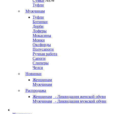
Сумки
NEW
Туфли
Мужчинам
Туфли
Ботинки
Дерби
Лоферы
Мокасины
Монки
Оксфорды
Полусапоги
Ручная работа
Сапоги
Слиперы
Челси
Новинки
Женщинам
Мужчинам
Распродажа
Женщинам
- Ликвидация женской обуви
Мужчинам
- Ликвидация мужской обуви