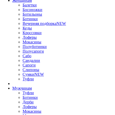
Женщинам
Балетки
Босоножки
Ботильоны
Ботинки
Вечерняя подборка
NEW
Кеды
Кроссовки
Лоферы
Мокасины
Полуботинки
Полусапоги
Сабо
Сандалии
Сапоги
Слипоны
Сумки
NEW
Туфли
Мужчинам
Туфли
Ботинки
Дерби
Лоферы
Мокасины