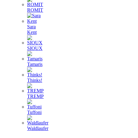
ROMIT
Sara
Kent
SIOUX
Tamaris
Thinks!
TREMP
Tuffoni
Waldlaufer