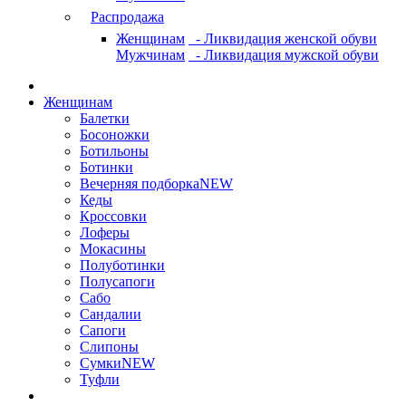
Распродажа
Женщинам
- Ликвидация женской обуви
Мужчинам
- Ликвидация мужской обуви
Женщинам
Балетки
Босоножки
Ботильоны
Ботинки
Вечерняя подборка
NEW
Кеды
Кроссовки
Лоферы
Мокасины
Полуботинки
Полусапоги
Сабо
Сандалии
Сапоги
Слипоны
Сумки
NEW
Туфли