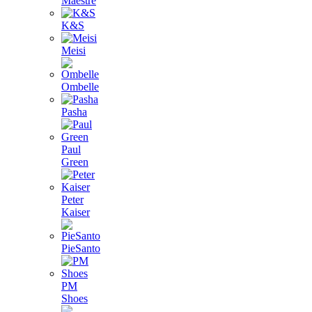
Maestre
K&S
Meisi
Ombelle
Pasha
Paul
Green
Peter
Kaiser
PieSanto
PM
Shoes