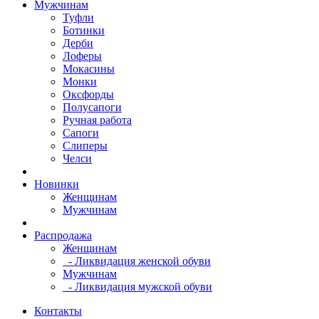
Мужчинам
Туфли
Ботинки
Дерби
Лоферы
Мокасины
Монки
Оксфорды
Полусапоги
Ручная работа
Сапоги
Слиперы
Челси
Новинки
Женщинам
Мужчинам
Распродажа
Женщинам
- Ликвидация женской обуви
Мужчинам
- Ликвидация мужской обуви
Контакты