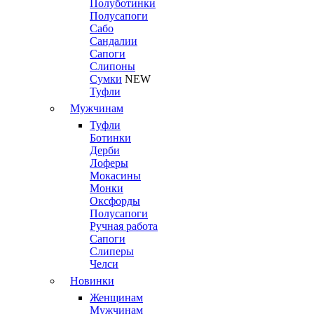
Полуботинки
Полусапоги
Сабо
Сандалии
Сапоги
Слипоны
Сумки
NEW
Туфли
Мужчинам
Туфли
Ботинки
Дерби
Лоферы
Мокасины
Монки
Оксфорды
Полусапоги
Ручная работа
Сапоги
Слиперы
Челси
Новинки
Женщинам
Мужчинам