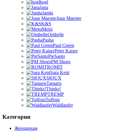
hogl
Jana
Janita
Juan Maestre
K&S
Meisi
Ombelle
Pasha
Paul Green
Peter Kaiser
PieSanto
PM Shoes
ROMIT
Sara Kent
SIOUX
Tamaris
Thinks!
TREMP
Tuffoni
Waldlaufer
Категории
Женщинам