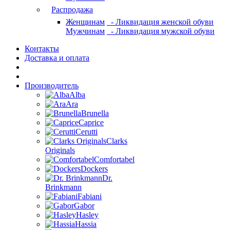
Распродажа
Женщинам
- Ликвидация женской обуви
Мужчинам
- Ликвидация мужской обуви
Контакты
Доставка и оплата
Производитель
Alba
Ara
Brunella
Caprice
Cerutti
Clarks
Originals
Comfortabel
Dockers
Dr.
Brinkmann
Fabiani
Gabor
Hasley
Hassia