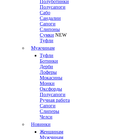
Полуботинки
Полусапоги
Сабо
Сандалии
Сапоги
Слипоны
Сумки
NEW
Туфли
Мужчинам
Туфли
Ботинки
Дерби
Лоферы
Мокасины
Монки
Оксфорды
Полусапоги
Ручная работа
Сапоги
Слиперы
Челси
Новинки
Женщинам
Мужчинам