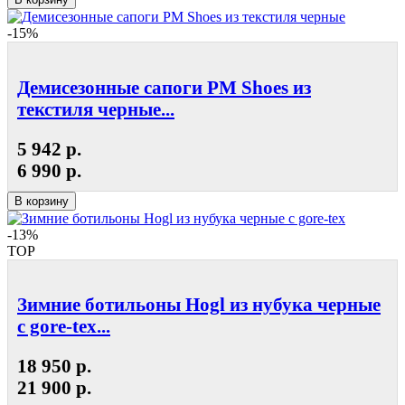
-15%
Демисезонные сапоги РМ Shoes из
текстиля черные...
5 942 р.
6 990 р.
В корзину
-13%
TOP
Зимние ботильоны Hogl из нубука черные
с gore-tex...
18 950 р.
21 900 р.