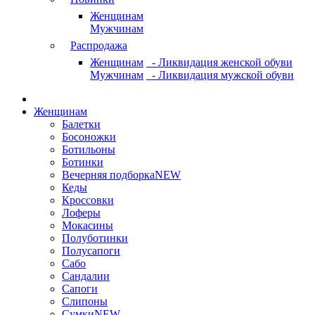
Женщинам
Мужчинам
Распродажа
Женщинам
- Ликвидация женской обуви
Мужчинам
- Ликвидация мужской обуви
Женщинам
Балетки
Босоножки
Ботильоны
Ботинки
Вечерняя подборка
NEW
Кеды
Кроссовки
Лоферы
Мокасины
Полуботинки
Полусапоги
Сабо
Сандалии
Сапоги
Слипоны
Сумки
NEW