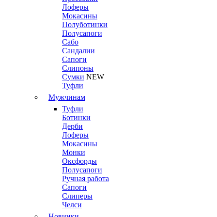
Лоферы
Мокасины
Полуботинки
Полусапоги
Сабо
Сандалии
Сапоги
Слипоны
Сумки
NEW
Туфли
Мужчинам
Туфли
Ботинки
Дерби
Лоферы
Мокасины
Монки
Оксфорды
Полусапоги
Ручная работа
Сапоги
Слиперы
Челси
Новинки