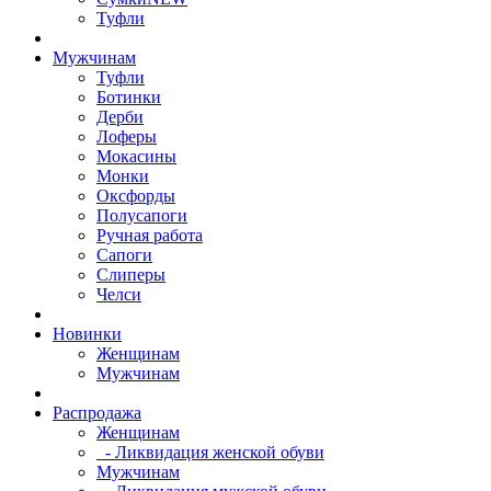
Туфли
Мужчинам
Туфли
Ботинки
Дерби
Лоферы
Мокасины
Монки
Оксфорды
Полусапоги
Ручная работа
Сапоги
Слиперы
Челси
Новинки
Женщинам
Мужчинам
Распродажа
Женщинам
- Ликвидация женской обуви
Мужчинам