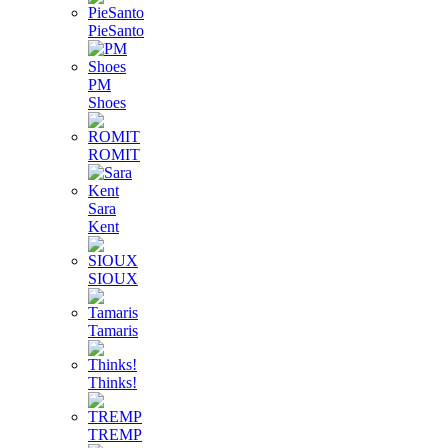
PieSanto
PM
Shoes
ROMIT
Sara
Kent
SIOUX
Tamaris
Thinks!
TREMP