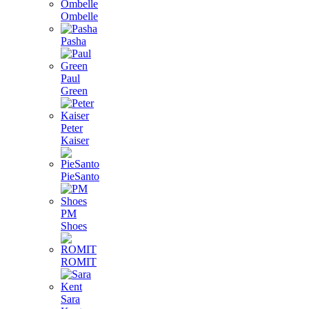
Ombelle
Pasha
Paul
Green
Peter
Kaiser
PieSanto
PM
Shoes
ROMIT
Sara