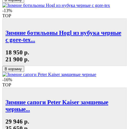
-13%
TOP
Зимние ботильоны Hogl из нубука черные
с gore-tex...
18 950 р.
21 900 р.
В корзину
-16%
TOP
Зимние сапоги Peter Kaiser замшевые
черные...
29 946 р.
35 650 р.