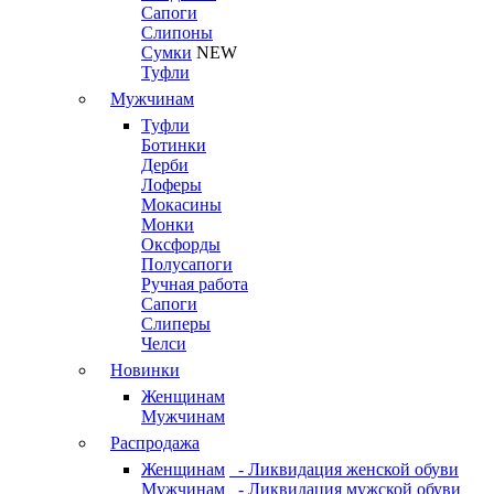
Сапоги
Слипоны
Сумки
NEW
Туфли
Мужчинам
Туфли
Ботинки
Дерби
Лоферы
Мокасины
Монки
Оксфорды
Полусапоги
Ручная работа
Сапоги
Слиперы
Челси
Новинки
Женщинам
Мужчинам
Распродажа
Женщинам
- Ликвидация женской обуви
Мужчинам
- Ликвидация мужской обуви