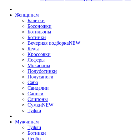
Женщинам
Балетки
Босоножки
Ботильоны
Ботинки
Вечерняя подборка
NEW
Кеды
Кроссовки
Лоферы
Мокасины
Полуботинки
Полусапоги
Сабо
Сандалии
Сапоги
Слипоны
Сумки
NEW
Туфли
Мужчинам
Туфли
Ботинки
Дерби