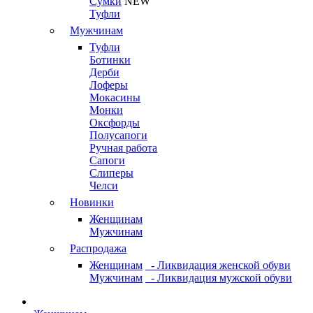
Сумки
NEW
Туфли
Мужчинам
Туфли
Ботинки
Дерби
Лоферы
Мокасины
Монки
Оксфорды
Полусапоги
Ручная работа
Сапоги
Слиперы
Челси
Новинки
Женщинам
Мужчинам
Распродажа
Женщинам
- Ликвидация женской обуви
Мужчинам
- Ликвидация мужской обуви