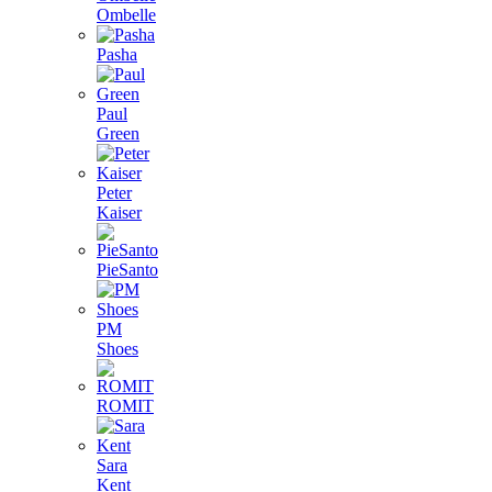
Ombelle
Pasha
Paul
Green
Peter
Kaiser
PieSanto
PM
Shoes
ROMIT
Sara
Kent