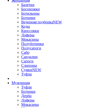
Женщинам
Балетки
Босоножки
Ботильоны
Ботинки
Вечерняя подборка
NEW
Кеды
Кроссовки
Лоферы
Мокасины
Полуботинки
Полусапоги
Сабо
Сандалии
Сапоги
Слипоны
Сумки
NEW
Туфли
Мужчинам
Туфли
Ботинки
Дерби
Лоферы
Мокасины