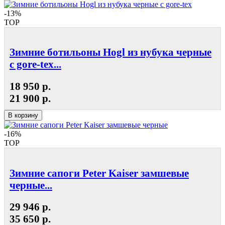
-13%
TOP
Зимние ботильоны Hogl из нубука черные
с gore-tex...
18 950 р.
21 900 р.
В корзину
-16%
TOP
Зимние сапоги Peter Kaiser замшевые
черные...
29 946 р.
35 650 р.