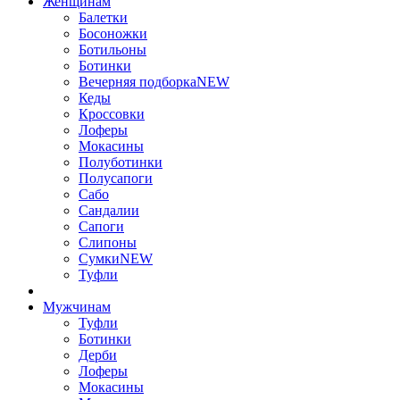
Женщинам
Балетки
Босоножки
Ботильоны
Ботинки
Вечерняя подборка
NEW
Кеды
Кроссовки
Лоферы
Мокасины
Полуботинки
Полусапоги
Сабо
Сандалии
Сапоги
Слипоны
Сумки
NEW
Туфли
Мужчинам
Туфли
Ботинки
Дерби
Лоферы
Мокасины