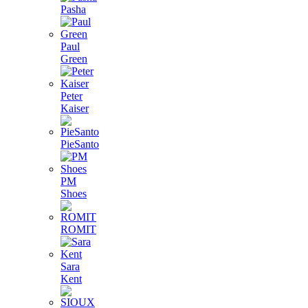
Pasha
Paul
Green
Peter
Kaiser
PieSanto
PM
Shoes
ROMIT
Sara
Kent