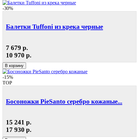
-30%
Балетки Tuffoni из крека черные
7 679 р.
10 970 р.
В корзину
-15%
TOP
Босоножки PieSanto серебро кожаные...
15 241 р.
17 930 р.