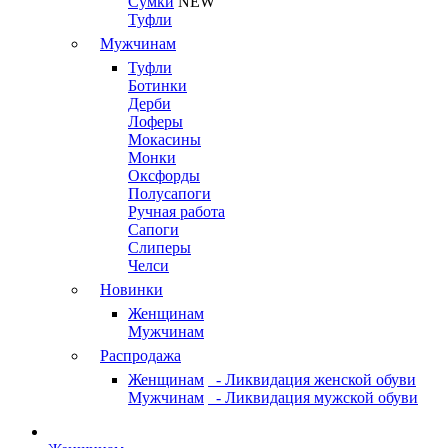
Сумки
NEW
Туфли
Мужчинам
Туфли
Ботинки
Дерби
Лоферы
Мокасины
Монки
Оксфорды
Полусапоги
Ручная работа
Сапоги
Слиперы
Челси
Новинки
Женщинам
Мужчинам
Распродажа
Женщинам
- Ликвидация женской обуви
Мужчинам
- Ликвидация мужской обуви