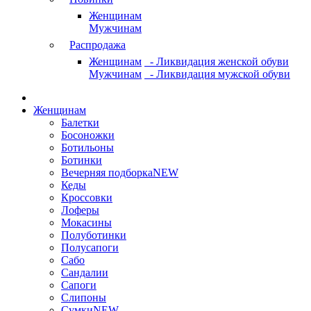
Женщинам
Мужчинам
Распродажа
Женщинам
- Ликвидация женской обуви
Мужчинам
- Ликвидация мужской обуви
Женщинам
Балетки
Босоножки
Ботильоны
Ботинки
Вечерняя подборка
NEW
Кеды
Кроссовки
Лоферы
Мокасины
Полуботинки
Полусапоги
Сабо
Сандалии
Сапоги
Слипоны
Сумки
NEW