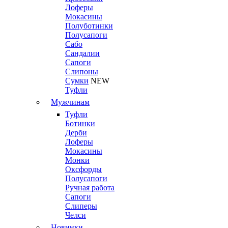
Лоферы
Мокасины
Полуботинки
Полусапоги
Сабо
Сандалии
Сапоги
Слипоны
Сумки
NEW
Туфли
Мужчинам
Туфли
Ботинки
Дерби
Лоферы
Мокасины
Монки
Оксфорды
Полусапоги
Ручная работа
Сапоги
Слиперы
Челси
Новинки