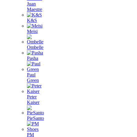
Juan
Maestre
K&S
Meisi
Ombelle
Pasha
Paul
Green
Peter
Kaiser
PieSanto
PM