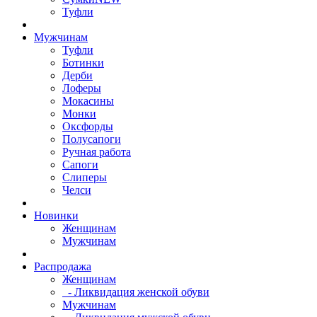
Туфли
Мужчинам
Туфли
Ботинки
Дерби
Лоферы
Мокасины
Монки
Оксфорды
Полусапоги
Ручная работа
Сапоги
Слиперы
Челси
Новинки
Женщинам
Мужчинам
Распродажа
Женщинам
- Ликвидация женской обуви
Мужчинам