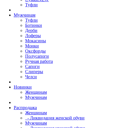
Туфли
Мужчинам
Туфли
Ботинки
Дерби
Лоферы
Мокасины
Монки
Оксфорды
Полусапоги
Ручная работа
Сапоги
Слиперы
Челси
Новинки
Женщинам
Мужчинам
Распродажа
Женщинам
- Ликвидация женской обуви
Мужчинам