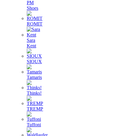
PM
Shoes
ROMIT
Sara
Kent
SIOUX
Tamaris
Thinks!
TREMP
Tuffoni