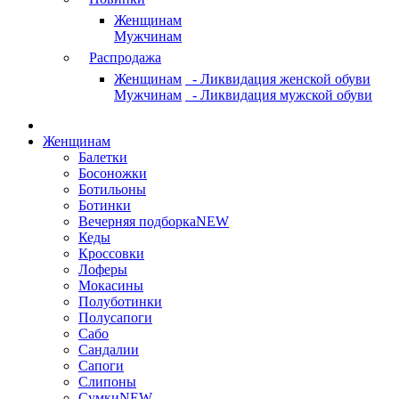
Женщинам
Мужчинам
Распродажа
Женщинам
- Ликвидация женской обуви
Мужчинам
- Ликвидация мужской обуви
Женщинам
Балетки
Босоножки
Ботильоны
Ботинки
Вечерняя подборка
NEW
Кеды
Кроссовки
Лоферы
Мокасины
Полуботинки
Полусапоги
Сабо
Сандалии
Сапоги
Слипоны
Сумки
NEW