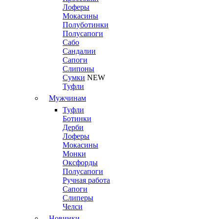
Лоферы
Мокасины
Полуботинки
Полусапоги
Сабо
Сандалии
Сапоги
Слипоны
Сумки
NEW
Туфли
Мужчинам
Туфли
Ботинки
Дерби
Лоферы
Мокасины
Монки
Оксфорды
Полусапоги
Ручная работа
Сапоги
Слиперы
Челси
Новинки