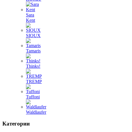
Sara
Kent
SIOUX
Tamaris
Thinks!
TREMP
Tuffoni
Waldlaufer
Категории