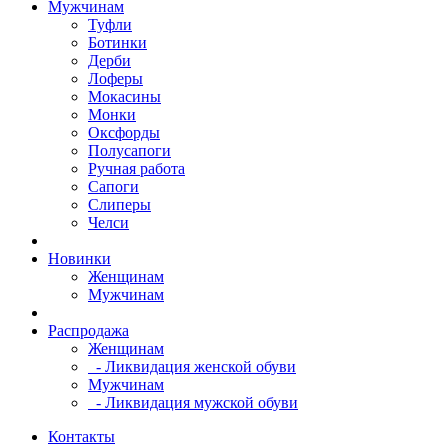
Мужчинам
Туфли
Ботинки
Дерби
Лоферы
Мокасины
Монки
Оксфорды
Полусапоги
Ручная работа
Сапоги
Слиперы
Челси
Новинки
Женщинам
Мужчинам
Распродажа
Женщинам
- Ликвидация женской обуви
Мужчинам
- Ликвидация мужской обуви
Контакты