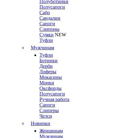
Полуботинки
Полусапоги
Сабо
Сандалии
Сапоги
Слипоны
Сумки
NEW
Туфли
Мужчинам
Туфли
Ботинки
Дерби
Лоферы
Мокасины
Монки
Оксфорды
Полусапоги
Ручная работа
Сапоги
Слиперы
Челси
Новинки
Женщинам
Мужчинам