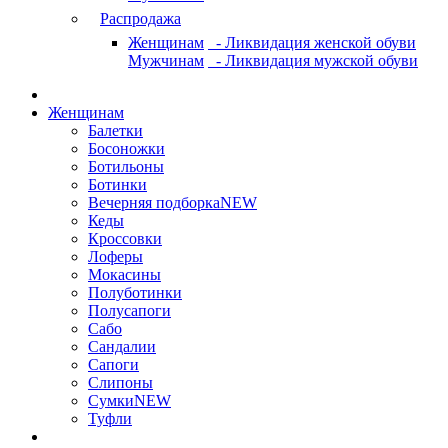
Распродажа
Женщинам
- Ликвидация женской обуви
Мужчинам
- Ликвидация мужской обуви
Женщинам
Балетки
Босоножки
Ботильоны
Ботинки
Вечерняя подборка
NEW
Кеды
Кроссовки
Лоферы
Мокасины
Полуботинки
Полусапоги
Сабо
Сандалии
Сапоги
Слипоны
Сумки
NEW
Туфли