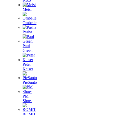
K&S
Meisi
Ombelle
Pasha
Paul
Green
Peter
Kaiser
PieSanto
PM
Shoes
ROMIT