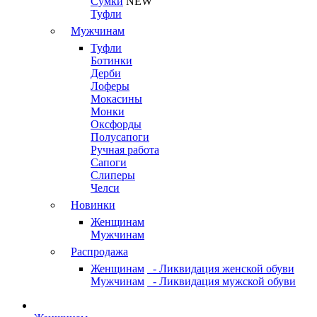
Сумки
NEW
Туфли
Мужчинам
Туфли
Ботинки
Дерби
Лоферы
Мокасины
Монки
Оксфорды
Полусапоги
Ручная работа
Сапоги
Слиперы
Челси
Новинки
Женщинам
Мужчинам
Распродажа
Женщинам
- Ликвидация женской обуви
Мужчинам
- Ликвидация мужской обуви