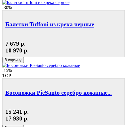
-30%
Балетки Tuffoni из крека черные
7 679 р.
10 970 р.
В корзину
-15%
TOP
Босоножки PieSanto серебро кожаные...
15 241 р.
17 930 р.