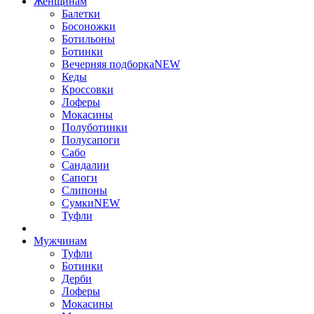
Женщинам
Балетки
Босоножки
Ботильоны
Ботинки
Вечерняя подборка
NEW
Кеды
Кроссовки
Лоферы
Мокасины
Полуботинки
Полусапоги
Сабо
Сандалии
Сапоги
Слипоны
Сумки
NEW
Туфли
Мужчинам
Туфли
Ботинки
Дерби
Лоферы
Мокасины