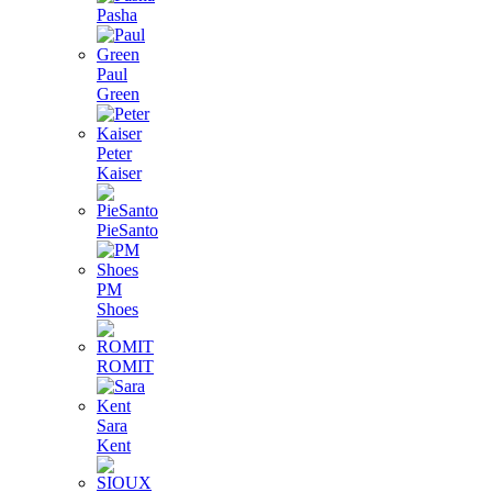
Pasha
Paul
Green
Peter
Kaiser
PieSanto
PM
Shoes
ROMIT
Sara
Kent