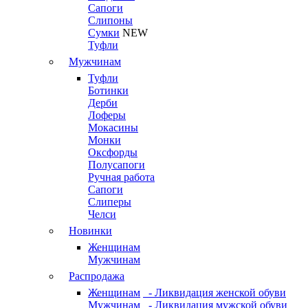
Сапоги
Слипоны
Сумки
NEW
Туфли
Мужчинам
Туфли
Ботинки
Дерби
Лоферы
Мокасины
Монки
Оксфорды
Полусапоги
Ручная работа
Сапоги
Слиперы
Челси
Новинки
Женщинам
Мужчинам
Распродажа
Женщинам
- Ликвидация женской обуви
Мужчинам
- Ликвидация мужской обуви