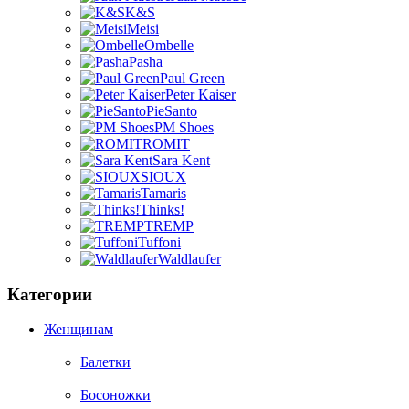
K&S
Meisi
Ombelle
Pasha
Paul Green
Peter Kaiser
PieSanto
PM Shoes
ROMIT
Sara Kent
SIOUX
Tamaris
Thinks!
TREMP
Tuffoni
Waldlaufer
Категории
Женщинам
Балетки
Босоножки