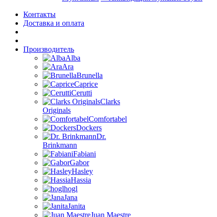
Контакты
Доставка и оплата
Производитель
Alba
Ara
Brunella
Caprice
Cerutti
Clarks
Originals
Comfortabel
Dockers
Dr.
Brinkmann
Fabiani
Gabor
Hasley
Hassia
hogl
Jana
Janita
Juan Maestre