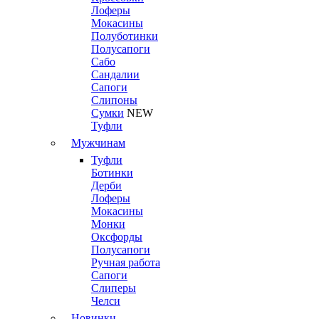
Лоферы
Мокасины
Полуботинки
Полусапоги
Сабо
Сандалии
Сапоги
Слипоны
Сумки
NEW
Туфли
Мужчинам
Туфли
Ботинки
Дерби
Лоферы
Мокасины
Монки
Оксфорды
Полусапоги
Ручная работа
Сапоги
Слиперы
Челси
Новинки