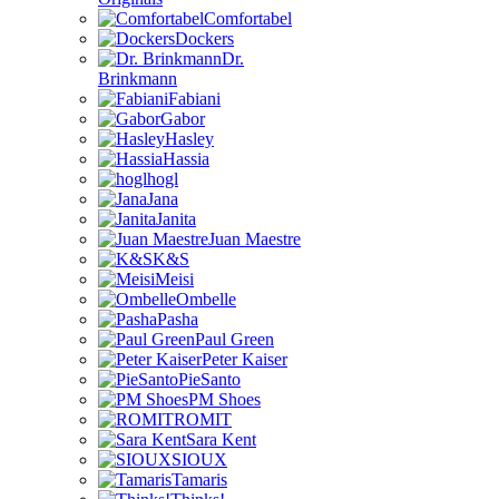
Comfortabel
Dockers
Dr.
Brinkmann
Fabiani
Gabor
Hasley
Hassia
hogl
Jana
Janita
Juan Maestre
K&S
Meisi
Ombelle
Pasha
Paul Green
Peter Kaiser
PieSanto
PM Shoes
ROMIT
Sara Kent
SIOUX
Tamaris