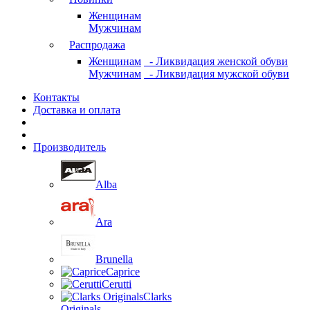
Женщинам
Мужчинам
Распродажа
Женщинам
- Ликвидация женской обуви
Мужчинам
- Ликвидация мужской обуви
Контакты
Доставка и оплата
Производитель
Alba
Ara
Brunella
Caprice
Cerutti
Clarks
Originals