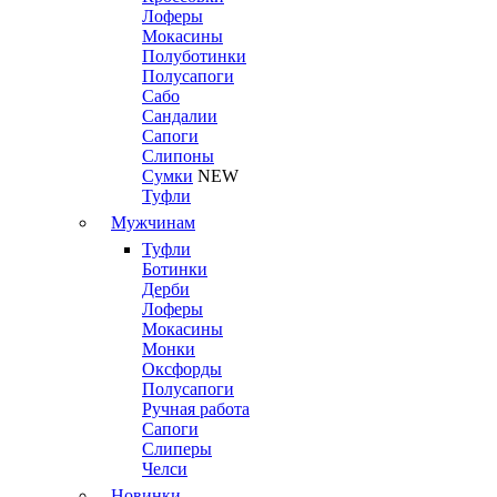
Лоферы
Мокасины
Полуботинки
Полусапоги
Сабо
Сандалии
Сапоги
Слипоны
Сумки
NEW
Туфли
Мужчинам
Туфли
Ботинки
Дерби
Лоферы
Мокасины
Монки
Оксфорды
Полусапоги
Ручная работа
Сапоги
Слиперы
Челси
Новинки