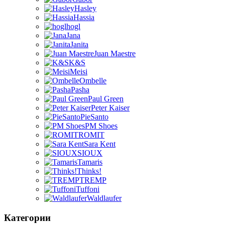
Hasley
Hassia
hogl
Jana
Janita
Juan Maestre
K&S
Meisi
Ombelle
Pasha
Paul Green
Peter Kaiser
PieSanto
PM Shoes
ROMIT
Sara Kent
SIOUX
Tamaris
Thinks!
TREMP
Tuffoni
Waldlaufer
Категории