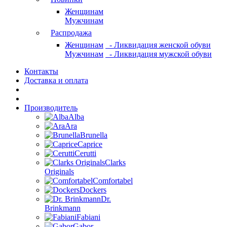
Женщинам
Мужчинам
Распродажа
Женщинам
- Ликвидация женской обуви
Мужчинам
- Ликвидация мужской обуви
Контакты
Доставка и оплата
Производитель
Alba
Ara
Brunella
Caprice
Cerutti
Clarks
Originals
Comfortabel
Dockers
Dr.
Brinkmann
Fabiani
Gabor