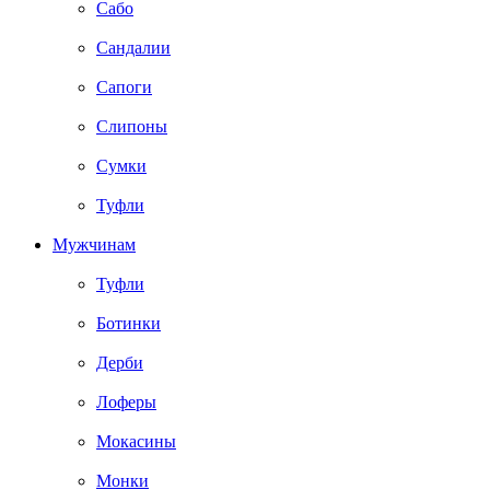
Сабо
Сандалии
Сапоги
Слипоны
Сумки
Туфли
Мужчинам
Туфли
Ботинки
Дерби
Лоферы
Мокасины
Монки