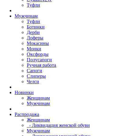
Туфли
Мужчинам
Туфли
Ботинки
Дерби
Лоферы
Мокасины
Монки
Оксфорды
Полусапоги
Ручная работа
Сапоги
Слиперы
Челси
Новинки
Женщинам
Мужчинам
Распродажа
Женщинам
- Ликвидация женской обуви
Мужчинам