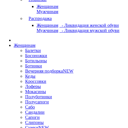
Женщинам
Мужчинам
Распродажа
Женщинам
- Ликвидация женской обуви
Мужчинам
- Ликвидация мужской обуви
Женщинам
Балетки
Босоножки
Ботильоны
Ботинки
Вечерняя подборка
NEW
Кеды
Кроссовки
Лоферы
Мокасины
Полуботинки
Полусапоги
Сабо
Сандалии
Сапоги
Слипоны
Сумки
NEW