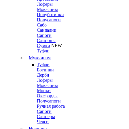
Лоферы
Мокасины
Полуботинки
Полусапоги
Сабо
Сандалии
Сапоги
Слипоны
Сумки
NEW
Туфли
Мужчинам
Туфли
Ботинки
Дерби
Лоферы
Мокасины
Монки
Оксфорды
Полусапоги
Ручная работа
Сапоги
Слиперы
Челси
Новинки