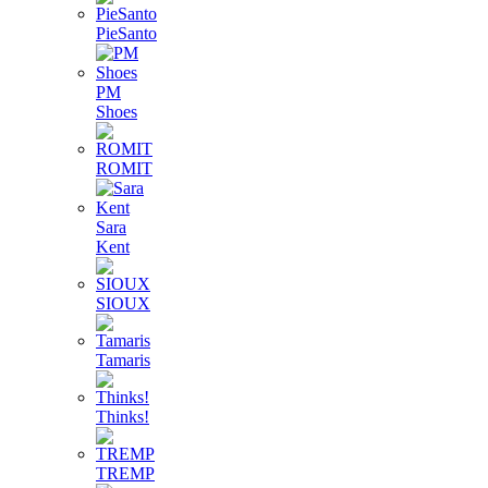
PieSanto
PM
Shoes
ROMIT
Sara
Kent
SIOUX
Tamaris
Thinks!
TREMP