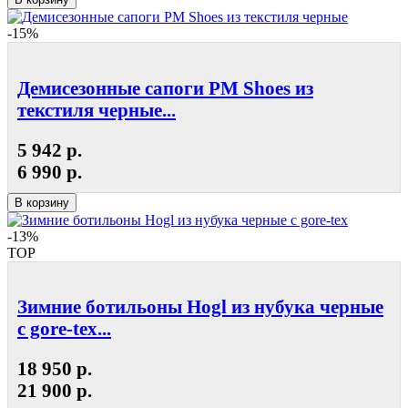
-15%
Демисезонные сапоги РМ Shoes из
текстиля черные...
5 942 р.
6 990 р.
В корзину
-13%
TOP
Зимние ботильоны Hogl из нубука черные
с gore-tex...
18 950 р.
21 900 р.