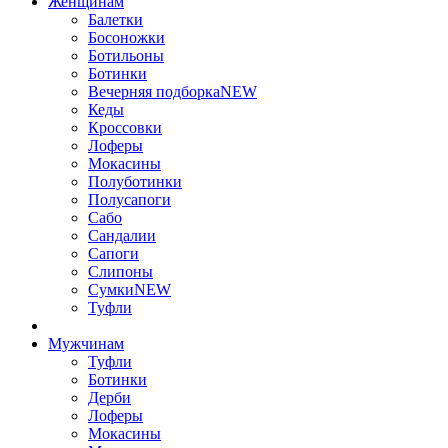
Женщинам
Балетки
Босоножки
Ботильоны
Ботинки
Вечерняя подборка
NEW
Кеды
Кроссовки
Лоферы
Мокасины
Полуботинки
Полусапоги
Сабо
Сандалии
Сапоги
Слипоны
Сумки
NEW
Туфли
Мужчинам
Туфли
Ботинки
Дерби
Лоферы
Мокасины