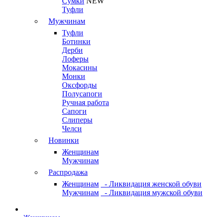
Сумки
NEW
Туфли
Мужчинам
Туфли
Ботинки
Дерби
Лоферы
Мокасины
Монки
Оксфорды
Полусапоги
Ручная работа
Сапоги
Слиперы
Челси
Новинки
Женщинам
Мужчинам
Распродажа
Женщинам
- Ликвидация женской обуви
Мужчинам
- Ликвидация мужской обуви