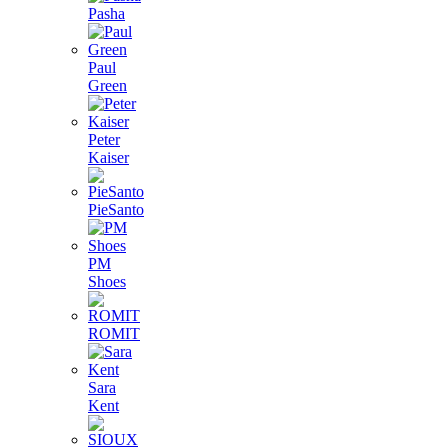
Pasha
Paul
Green
Peter
Kaiser
PieSanto
PM
Shoes
ROMIT
Sara
Kent