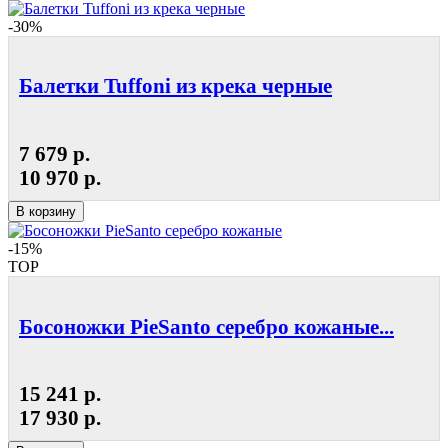
-30%
Балетки Tuffoni из крека черные
7 679 р.
10 970 р.
В корзину
-15%
TOP
Босоножки PieSanto серебро кожаные...
15 241 р.
17 930 р.